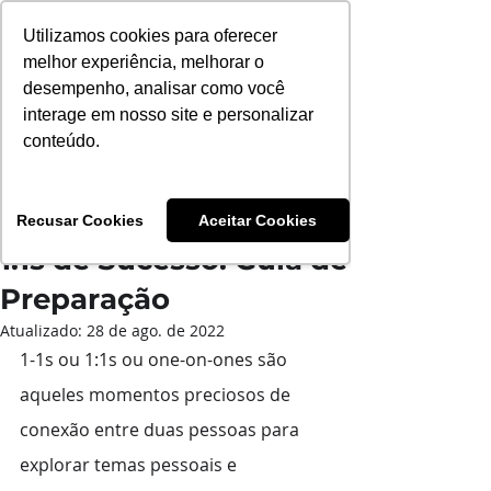
Utilizamos cookies para oferecer
melhor experiência, melhorar o
desempenho, analisar como você
interage em nosso site e personalizar
conteúdo.
Post
Fernanda Lorenzetti
Recusar Cookies
Aceitar Cookies
16 de set. de 2021
1 min de leitura
1:1s de Sucesso: Guia de
Preparação
Atualizado:
28 de ago. de 2022
1-1s ou 1:1s ou one-on-ones são 
aqueles momentos preciosos de 
conexão entre duas pessoas para 
explorar temas pessoais e 